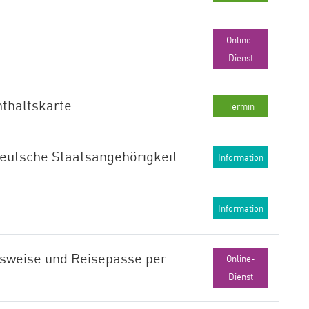
Online-
t
Dienst
thaltskarte
Termin
deutsche Staatsangehörigkeit
Information
Information
Ausweise und Reisepässe per
Online-
Dienst