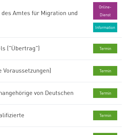
Online-
es Amtes für Migration und
Dienst
Information
ls ("Übertrag")
Termin
e Voraussetzungen)
Termin
enangehörige von Deutschen
Termin
ifizierte
Termin