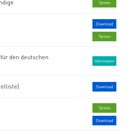
ndige
Termin
Download
Termin
für den deutschen
Information
lliste)
Download
Termin
Download