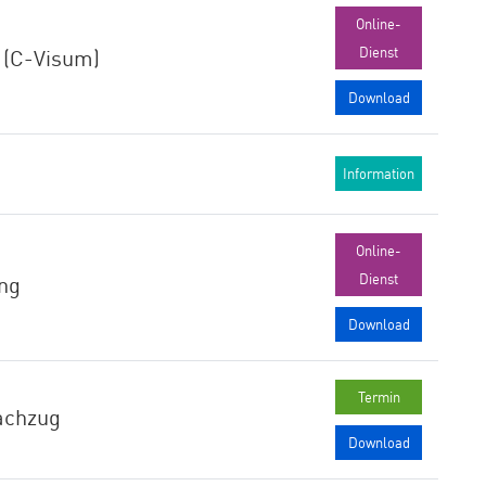
Online-
Dienst
 (C-Visum)
Download
Information
Online-
Dienst
ng
Download
Termin
achzug
Download