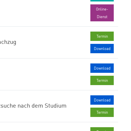
Online-
Dienst
Termin
achzug
Download
Download
Termin
Download
atzsuche nach dem Studium
Termin