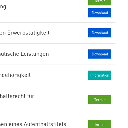
Termin
ung
Download
en Erwerbstätigkeit
Download
hulische Leistungen
Download
ngehörigkeit
Information
altsrecht für
Termin
en eines Aufenthaltstitels
Termin