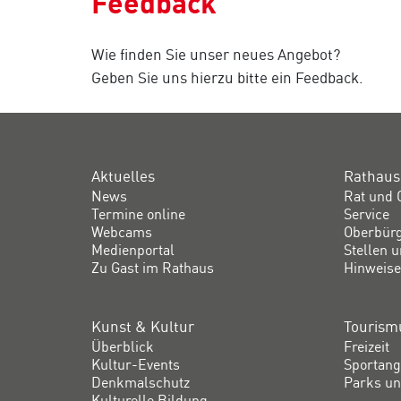
Feedback
Wie finden Sie unser neues Angebot?
Geben Sie uns hierzu bitte ein Feedback.
Aktuelles
Rathaus
News
Rat und 
Termine online
Service
Webcams
Oberbür
Medienportal
Stellen 
Zu Gast im Rathaus
Hinweise
Kunst & Kultur
Tourismu
Überblick
Freizeit
Kultur-Events
Sportang
Denkmalschutz
Parks un
Kulturelle Bildung