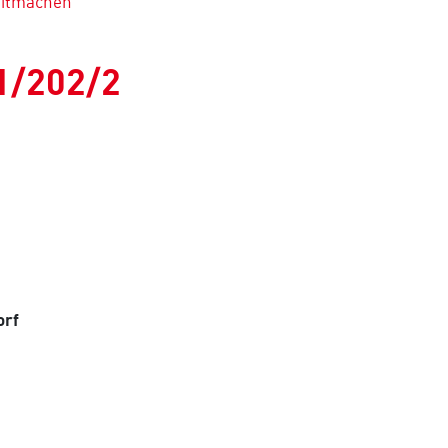
mitmachen
41/202/2
orf