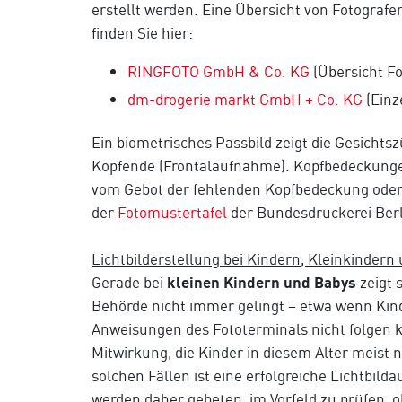
erstellt werden. Eine Übersicht von Fotografe
finden Sie hier:
RINGFOTO GmbH & Co. KG
(Übersicht Fo
dm-drogerie markt GmbH + Co. KG
(Einz
Ein biometrisches Passbild zeigt die Gesichts
Kopfende (Frontalaufnahme). Kopfbedeckunge
vom Gebot der fehlenden Kopfbedeckung oder
der
Fotomustertafel
der Bundesdruckerei Ber
Lichtbilderstellung bei Kindern, Kleinkindern
Gerade bei
kleinen Kindern und Babys
zeigt s
Behörde nicht immer gelingt – etwa wenn Kinde
Anweisungen des Fototerminals nicht folgen k
Mitwirkung, die Kinder in diesem Alter meist 
solchen Fällen ist eine erfolgreiche Lichtbild
werden daher gebeten, im Vorfeld zu prüfen, o