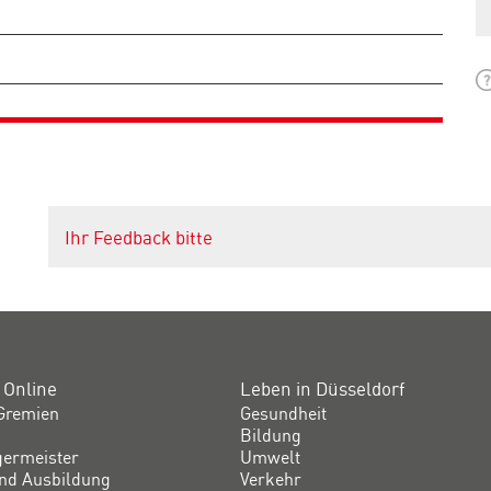
Ihr Feedback bitte
 Online
Leben in Düsseldorf
Gremien
Gesundheit
Bildung
germeister
Umwelt
und Ausbildung
Verkehr